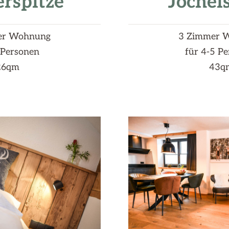
rspitze
Jöchel
er Wohnung
3 Zimmer 
 Personen
für 4-5 P
26qm
43q