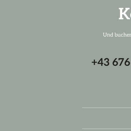
K
Und buchen
+43 67