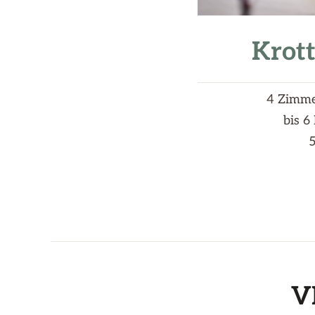
Krot
4 Zimm
bis 6
V