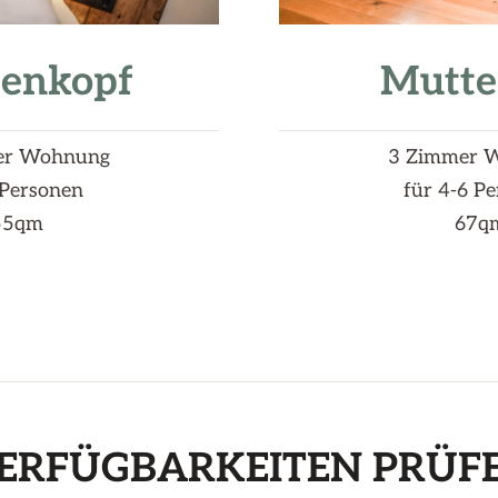
tenkopf
Mutte
er Wohnung
3 Zimmer 
 Personen
für 4-6 P
55qm
67q
ERFÜGBARKEITEN PRÜF