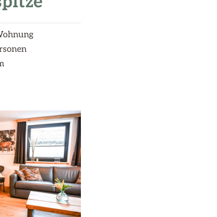
spitze
Wohnung
ersonen
m