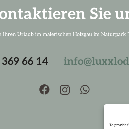
ontaktieren Sie u
 Ihren Urlaub im malerischen Holzgau im Naturpark T
6 369 66 14
info@luxxlodg
To provide t