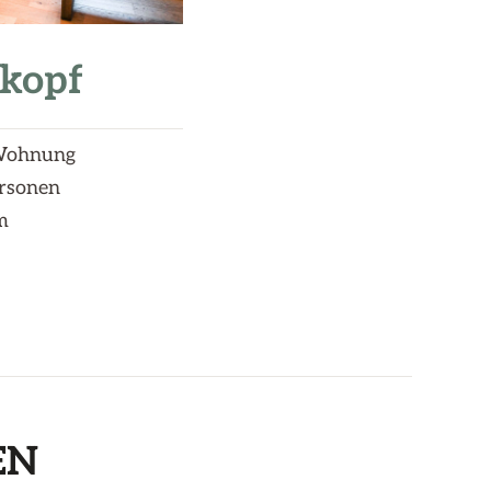
kopf
Wohnung
ersonen
m
EN