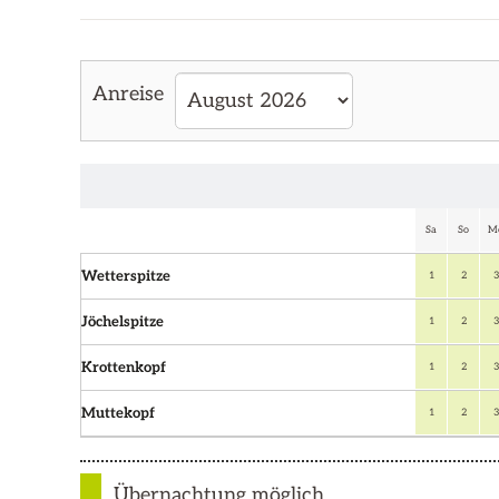
Anreise
Sa
So
M
Wetterspitze
1
2
3
Jöchelspitze
1
2
3
Krottenkopf
1
2
3
Muttekopf
1
2
3
Übernachtung möglich