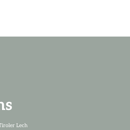
ns
iroler Lech