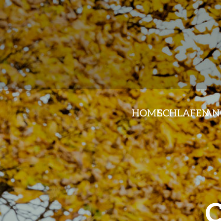
HOME
SCHLAFEN
AN
C