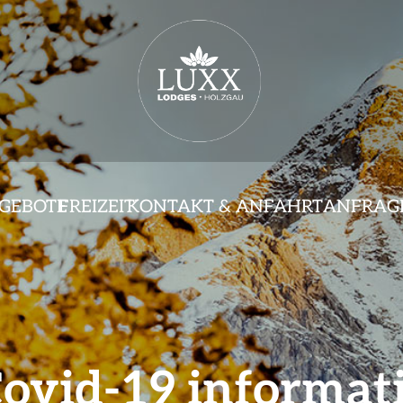
GEBOTE
FREIZEIT
KONTAKT & ANFAHRT
ANFRAG
ovid-19
informat