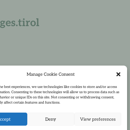
es.tirol
Manage Cookie Consent
he best experiences, we use technologies like cookies to store and/or access
mation. Consenting to these technologies will allow us to process data such as
avior or unique IDs on this site. Not consenting or withdrawing consent,
Preise & Service
y affect certain features and functions.
ccept
Deny
View preferences