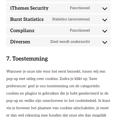
Consent
recaptcha
service
to
iThemes Security
Functioneel
wordpress
Consent
service
to
Burst Statistics
Statistics (anonymous)
wpml
Consent
service
to
Complianz
Functioneel
ithemes-
Consent
service
security
to
Diversen
Doel wordt onderzocht
burst-
Consent
service
statistics
to
complianz
7. Toestemming
service
diversen
Wanneer je onze site voor het eerst bezoekt, tonen wij een
pop-up met uitleg over cookies. Zodra je klikt op ‘Save
preferences’ geef je ons toestemming om de categorieën
cookies en plugins te gebruiken die je hebt geselecteerd in de
pop-up en welke zijn omschreven in het cookiebeleid. Je kunt
via je browser het plaatsen van cookies uitschakelen, je moet
er dan wel rekening mee houden dat onze site dan mogelijk