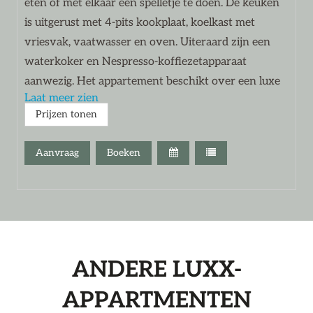
eten of met elkaar een spelletje te doen. De keuken
is uitgerust met 4-pits kookplaat, koelkast met
vriesvak, vaatwasser en oven. Uiteraard zijn een
waterkoker en Nespresso-koffiezetapparaat
aanwezig. Het appartement beschikt over een luxe
Laat meer zien
badkamer en separaat toilet.
Prijzen tonen
In de oude koeienstal hebben wij een sfeervolle
Stube gerealiseerd, waar u gezellig een drankje kunt
Aanvraag
Boeken
nuttigen.
Bij aankomst zijn de bedden al voor u opgemaakt.
Handdoeken en keukenlinnen zijn aanwezig.
ANDERE LUXX-
APPARTMENTEN